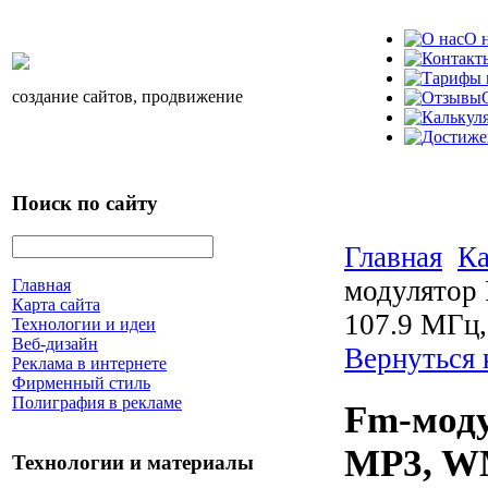
О 
создание сайтов, продвижение
Поиск по сайту
Главная
Ка
модулятор
Главная
Карта сайта
107.9 МГц,
Технологии и идеи
Веб-дизайн
Вернуться 
Реклама в интернете
Фирменный стиль
Полиграфия в рекламе
Fm-мод
MP3, WM
Технологии и материалы