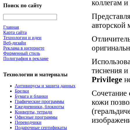
коллегам и
Поиск по сайту
Представл
авторской м
Главная
Карта сайта
Отличител
Технологии и идеи
Веб-дизайн
оригинальн
Реклама в интернете
Фирменный стиль
Полиграфия в рекламе
Использова
тиснения и
Технологии и материалы
Privilege
н
Антивирусы и защита данных
Брелки
Сочетание 
Бумага и бланки
кожи позво
Графические программы
Ежедневники, блокноты
(геральдиче
Конверты, тетради
Офисные программы
изображени
Переводчики
Подарочные сертификаты