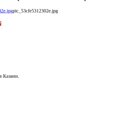
pic_53cfe5312302e.jpg
в Казани.