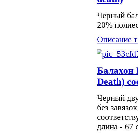
Черный бал
20% полиес
Описание т
Балахон I
Death) с
Черный дву
без завязо
соответств
длина - 67 