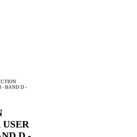
ECTION
 - BAND D -
N
R USER
ND D -