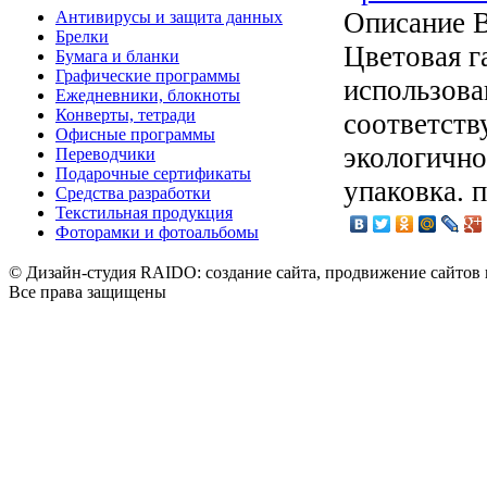
Описание
В
Антивирусы и защита данных
Брелки
Цветовая г
Бумага и бланки
Графические программы
использова
Ежедневники, блокноты
Конверты, тетради
соответст
Офисные программы
экологично
Переводчики
Подарочные сертификаты
упаковка. п
Средства разработки
Текстильная продукция
Фоторамки и фотоальбомы
© Дизайн-студия RAIDO: создание сайта, продвижение сайтов 
Все права защищены