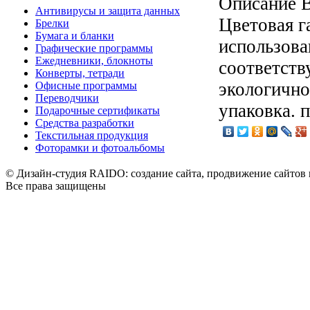
Описание
В
Антивирусы и защита данных
Цветовая г
Брелки
Бумага и бланки
использова
Графические программы
Ежедневники, блокноты
соответст
Конверты, тетради
экологично
Офисные программы
Переводчики
упаковка. п
Подарочные сертификаты
Средства разработки
Текстильная продукция
Фоторамки и фотоальбомы
© Дизайн-студия RAIDO: создание сайта, продвижение сайтов 
Все права защищены