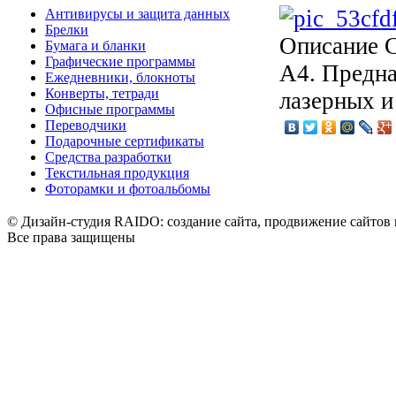
Антивирусы и защита данных
Брелки
Описание
C
Бумага и бланки
Графические программы
А4. Предна
Ежедневники, блокноты
Конверты, тетради
лазерных и
Офисные программы
Переводчики
Подарочные сертификаты
Средства разработки
Текстильная продукция
Фоторамки и фотоальбомы
© Дизайн-студия RAIDO: создание сайта, продвижение сайтов 
Все права защищены