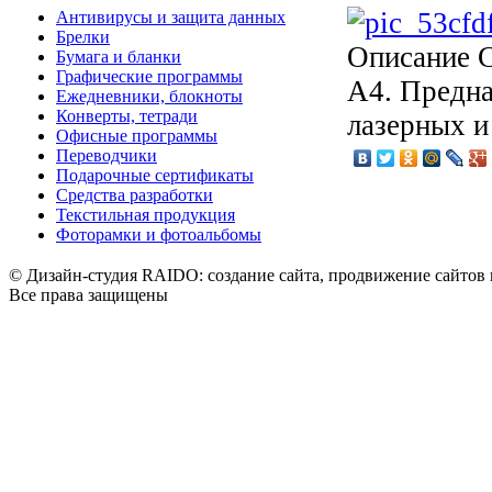
Антивирусы и защита данных
Брелки
Описание
C
Бумага и бланки
Графические программы
А4. Предна
Ежедневники, блокноты
Конверты, тетради
лазерных и
Офисные программы
Переводчики
Подарочные сертификаты
Средства разработки
Текстильная продукция
Фоторамки и фотоальбомы
© Дизайн-студия RAIDO: создание сайта, продвижение сайтов 
Все права защищены