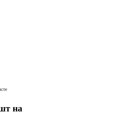
исте
 шт на