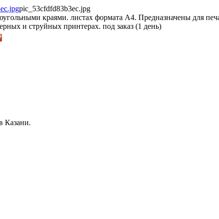
pic_53cfdfd83b3ec.jpg
угольными краями. листах формата А4. Предназначены для печ
рных и струйных принтерах. под заказ (1 день)
в Казани.