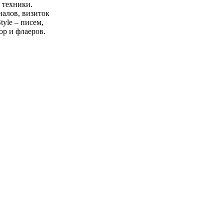
 техники.
иалов, визиток
tyle – писем,
юр и флаеров.