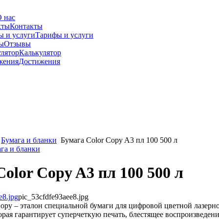
 нас
Контакты
Тарифы и услуги
Отзывы
Калькулятор
Достижения
Бумага и бланки
Бумага Color Copy A3 пл 100 500 л
ага и бланки
olor Copy A3 пл 100 500 л
pic_53cfdfe93aee8.jpg
opy – эталон специальной бумаги для цифровой цветной лазерн
орая гарантирует суперчеткую печать, блестящее воспроизведени