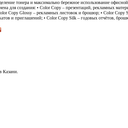
деление тонера и максимально бережное использование офисной
чена для создания: • Color Copy – презентаций, рекламных матер
olor Copy Glossy – рекламных листовок и брошюр; • Color Copy S
катов и приглашений; • Color Copy Silk – годовых отчётов, брош
в Казани.