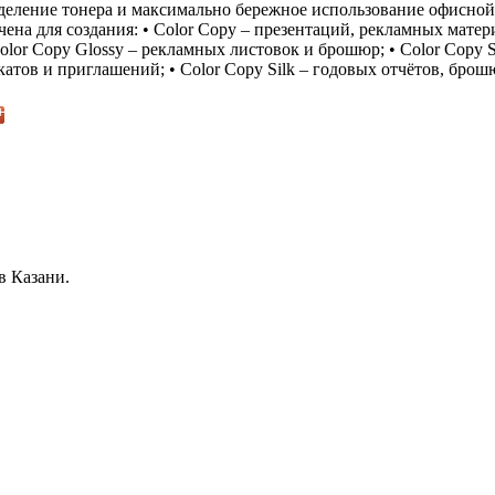
деление тонера и максимально бережное использование офисной
чена для создания: • Color Copy – презентаций, рекламных матер
olor Copy Glossy – рекламных листовок и брошюр; • Color Copy S
катов и приглашений; • Color Copy Silk – годовых отчётов, брош
в Казани.