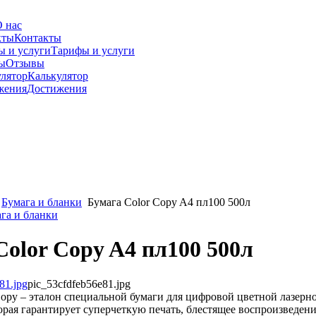
 нас
Контакты
Тарифы и услуги
Отзывы
Калькулятор
Достижения
Бумага и бланки
Бумага Color Copy A4 пл100 500л
ага и бланки
Color Copy A4 пл100 500л
pic_53cfdfeb56e81.jpg
opy – эталон специальной бумаги для цифровой цветной лазерн
орая гарантирует суперчеткую печать, блестящее воспроизведени