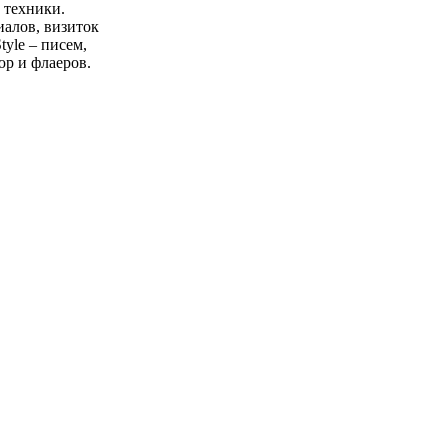
 техники.
иалов, визиток
tyle – писем,
юр и флаеров.