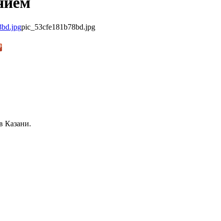
нием
pic_53cfe181b78bd.jpg
в Казани.