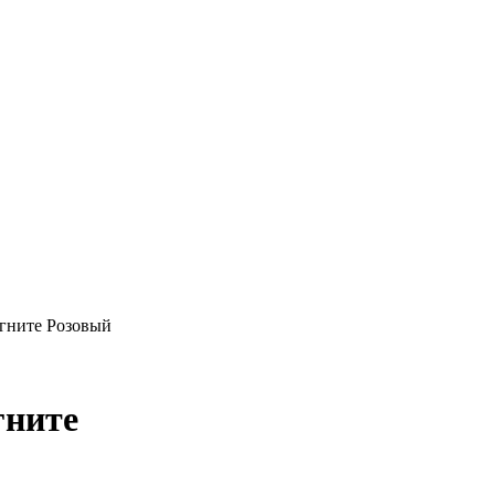
гните Розовый
гните