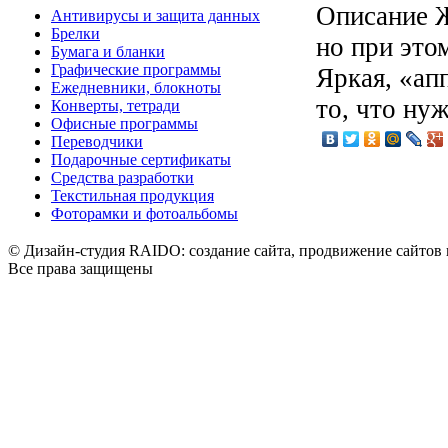
Описание
Ж
Антивирусы и защита данных
Брелки
но при это
Бумага и бланки
Графические программы
Яркая, «ап
Ежедневники, блокноты
то, что ну
Конверты, тетради
Офисные программы
Переводчики
Подарочные сертификаты
Средства разработки
Текстильная продукция
Фоторамки и фотоальбомы
© Дизайн-студия RAIDO: создание сайта, продвижение сайтов 
Все права защищены