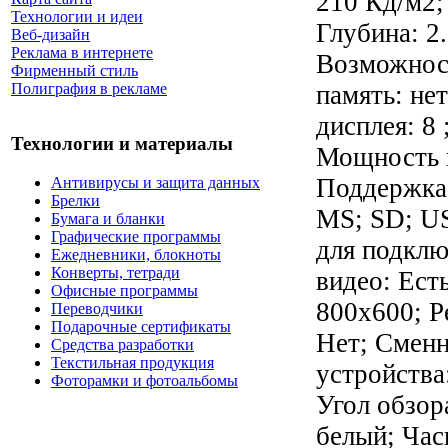
210 Кд/м2;
Технологии и идеи
Глубина: 2
Веб-дизайн
Реклама в интернете
Возможност
Фирменный стиль
память: не
Полиграфия в рекламе
дисплея: 8
Технологии и материалы
Мощность к
Поддержка
Антивирусы и защита данных
Брелки
MS; SD; US
Бумага и бланки
Графические программы
для подклю
Ежедневники, блокноты
Конверты, тетради
видео: Ест
Офисные программы
800x600; Р
Переводчики
Подарочные сертификаты
Нет; Сменн
Средства разработки
Текстильная продукция
устройства
Фоторамки и фотоальбомы
Угол обзора
белый; Час