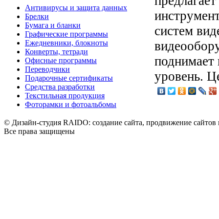
предлагае
Антивирусы и защита данных
инструмент
Брелки
Бумага и бланки
систем вид
Графические программы
Ежедневники, блокноты
видеообор
Конверты, тетради
поднимает 
Офисные программы
Переводчики
уровень. Ц
Подарочные сертификаты
Средства разработки
Текстильная продукция
Фоторамки и фотоальбомы
© Дизайн-студия RAIDO: создание сайта, продвижение сайтов 
Все права защищены