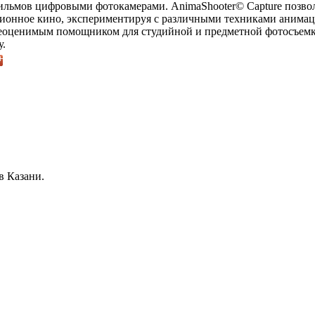
льмов цифровыми фотокамерами. AnimaShooter© Capture позвол
ционное кино, экспериментируя с различными техниками анима
 неоценимым помощником для студийной и предметной фотосъемк
у.
в Казани.