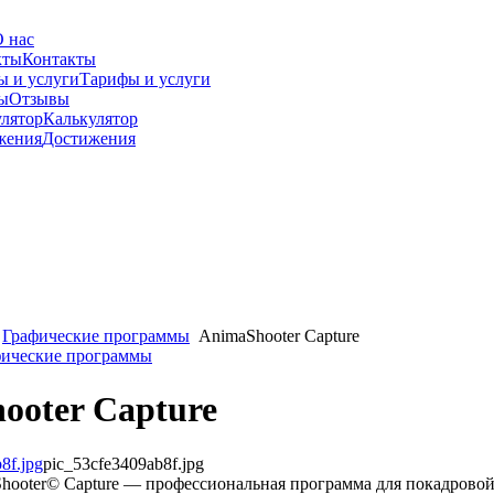
 нас
Контакты
Тарифы и услуги
Отзывы
Калькулятор
Достижения
Графические программы
AnimaShooter Capture
фические программы
ooter Capture
pic_53cfe3409ab8f.jpg
hooter© Capture — профессиональная программа для покадровой