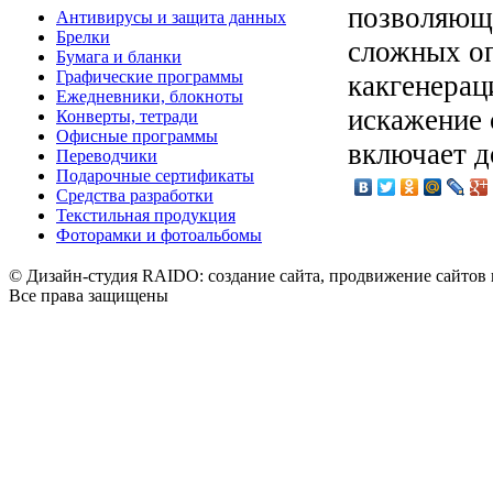
позволяющ
Антивирусы и защита данных
Брелки
сложных оп
Бумага и бланки
Графические программы
какгенерац
Ежедневники, блокноты
искажение 
Конверты, тетради
Офисные программы
включает д
Переводчики
Подарочные сертификаты
Средства разработки
Текстильная продукция
Фоторамки и фотоальбомы
© Дизайн-студия RAIDO: создание сайта, продвижение сайтов 
Все права защищены