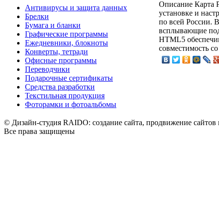
Описание
Карта Р
Антивирусы и защита данных
установке и наст
Брелки
по всей России. 
Бумага и бланки
всплывающие подс
Графические программы
HTML5 обеспечива
Ежедневники, блокноты
совместимость со
Конверты, тетради
Офисные программы
Переводчики
Подарочные сертификаты
Средства разработки
Текстильная продукция
Фоторамки и фотоальбомы
© Дизайн-студия RAIDO: создание сайта, продвижение сайтов 
Все права защищены