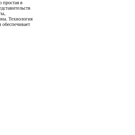
о простая в
едставительств
ты,
она. Технология
и обеспечивает