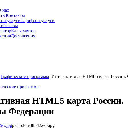
 нас
Контакты
Тарифы и услуги
Отзывы
Калькулятор
Достижения
Графические программы
Интерактивная HTML5 карта России.
фические программы
тивная HTML5 карта России.
ы Федерации
pic_53cfe385422e5.jpg