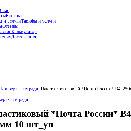
 нас
Контакты
Тарифы и услуги
Отзывы
Калькулятор
Достижения
Конверты, тетради
Пакет пластиковый *Почта России* В4, 250
верты, тетради
ластиковый *Почта России* В4
 мм 10 шт_уп