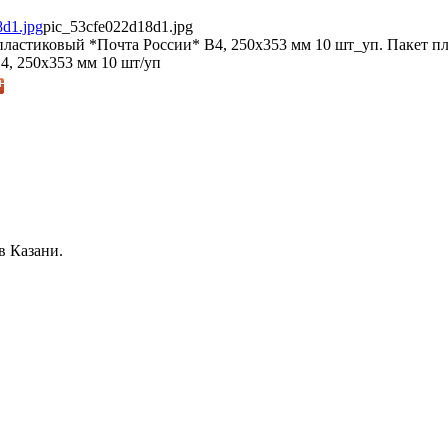
pic_53cfe022d18d1.jpg
ластиковый *Почта России* В4, 250х353 мм 10 шт_уп. Пакет п
4, 250х353 мм 10 шт/уп
в Казани.