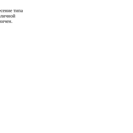
есение типа
зличной
ничен.