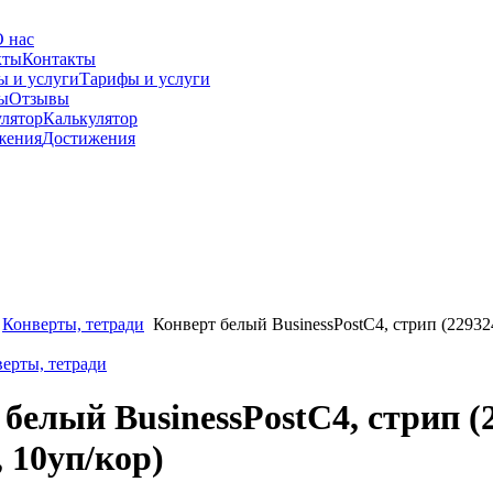
 нас
Контакты
Тарифы и услуги
Отзывы
Калькулятор
Достижения
Конверты, тетради
Конверт белый BusinessPostC4, стрип (22932
верты, тетради
белый BusinessPostC4, стрип (
 10уп/кор)