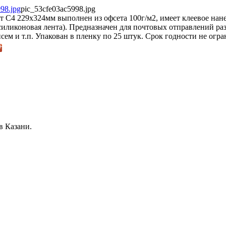
pic_53cfe03ac5998.jpg
 С4 229х324мм выполнен из офсета 100г/м2, имеет клеевое нан
силиконовая лента). Предназначен для почтовых отправлений ра
сем и т.п. Упакован в пленку по 25 штук. Срок годности не огра
в Казани.