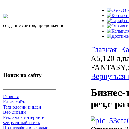
О 
создание сайтов, продвижение
Главная
Ка
А5,120 л,п
FANTASY,
Поиск по сайту
Вернуться 
Бизнес-
Главная
рез,с р
Карта сайта
Технологии и идеи
Веб-дизайн
Реклама в интернете
Фирменный стиль
Полиграфия в рекламе