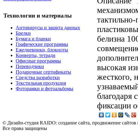
Описание
"
механизмом
Технологии и материалы
тактильно-
пластиковы
Антивирусы и защита данных
Брелки
белизна 10
Бумага и бланки
Графические программы
совмещение
Ежедневники, блокноты
Конверты, тетради
дополнител
Офисные программы
высокая из
Переводчики
Подарочные сертификаты
жесткого, 
Средства разработки
Текстильная продукция
узнаваемый
Фоторамки и фотоальбомы
благодаря 
фиксации о
© Дизайн-студия RAIDO: создание сайта, продвижение сайтов 
Все права защищены