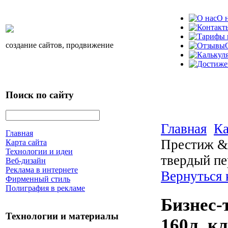
О 
создание сайтов, продвижение
Поиск по сайту
Главная
Ка
Главная
Престиж &l
Карта сайта
Технологии и идеи
твердый пе
Веб-дизайн
Реклама в интернете
Вернуться 
Фирменный стиль
Полиграфия в рекламе
Бизнес-
Технологии и материалы
160л, к