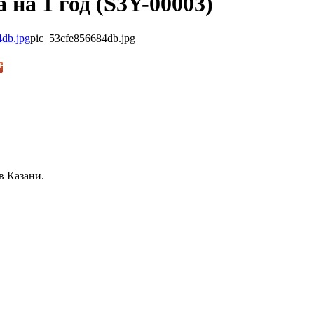
 на 1 год (S3Y-00003)
pic_53cfe856684db.jpg
в Казани.