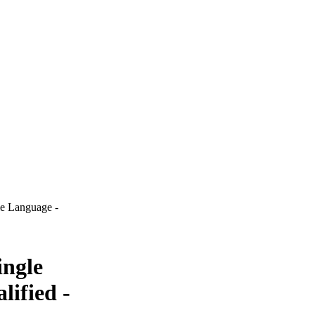
le Language -
ingle
ified -