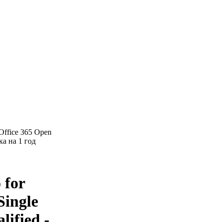
r Office 365 Open
ка на 1 год
 for
Single
ified -