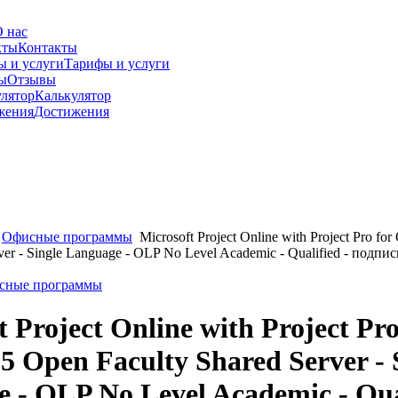
 нас
Контакты
Тарифы и услуги
Отзывы
Калькулятор
Достижения
Офисные программы
Microsoft Project Online with Project Pro fo
ver - Single Language - OLP No Level Academic - Qualified - подпис
исные программы
t Project Online with Project Pro
65 Open Faculty Shared Server - 
 - OLP No Level Academic - Qual