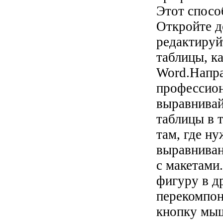
Этот спосо
Откройте д
редактируй
таблицы, к
Word.Напра
профессио
выравнивай
таблицы в 
там, где ну
выравниван
с макетами
фигуру в д
перекомпон
кнопку мыш