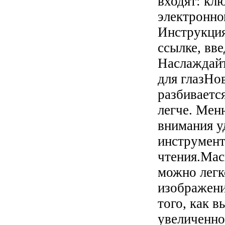
входят: клю
электронно
Инструкция
ссылке, вв
Наслаждайт
для глазНо
разбивается
легче. Мен
внимания у
инструмент
чтения.Мас
можно легк
изображени
того, как 
увеличенно