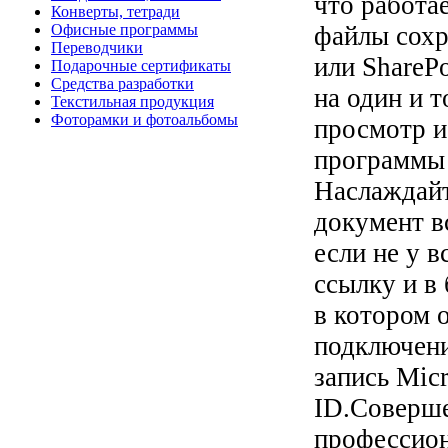
что работае
Конверты, тетради
Офисные программы
файлы сохр
Переводчики
или ShareP
Подарочные сертификаты
Средства разработки
на один и 
Текстильная продукция
Фоторамки и фотоальбомы
просмотр и
программы 
Наслаждайт
документ в
если не у 
ссылку и в 
в котором 
подключени
запись Micr
ID.Соверше
профессион