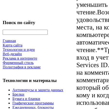
уменьшить 
чтение.Воз
удовольств
Поиск по сайту
места, на 
компьютер
автоматичес
Главная
Карта сайта
чтение.**Т
Технологии и идеи
Веб-дизайн
вход в учет
Реклама в интернете
Фирменный стиль
Services I
Полиграфия в рекламе
на коммент
комментари
Технологии и материалы
который об
Антивирусы и защита данных
кому и ког
Брелки
Бумага и бланки
использова
Графические программы
Ежедневники, блокноты