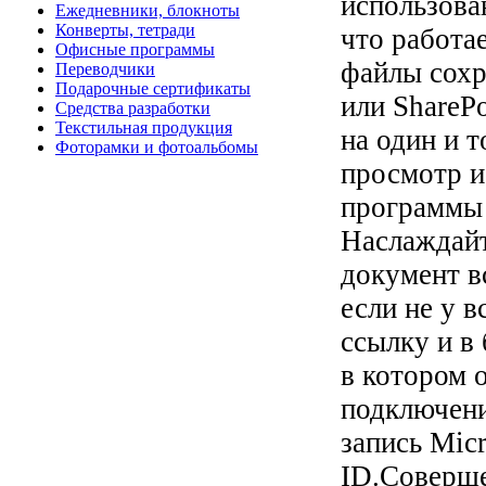
использова
Ежедневники, блокноты
Конверты, тетради
что работае
Офисные программы
файлы сохр
Переводчики
Подарочные сертификаты
или ShareP
Средства разработки
Текстильная продукция
на один и 
Фоторамки и фотоальбомы
просмотр и
программы 
Наслаждайт
документ в
если не у 
ссылку и в 
в котором 
подключени
запись Micr
ID.Соверше