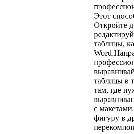
профессион
Этот спосо
Откройте д
редактируй
таблицы, к
Word.Напра
профессио
выравнивай
таблицы в 
там, где ну
выравниван
с макетами
фигуру в д
перекомпон