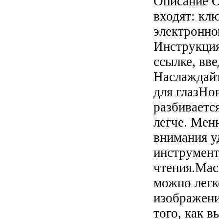
Описание
О
входят: клю
электронно
Инструкция
ссылке, вв
Наслаждайт
для глазНо
разбивается
легче. Мен
внимания у
инструмент
чтения.Мас
можно легк
изображени
того, как 