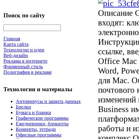
Описание
О
Поиск по сайту
входят: кл
электронно
Главная
Инструкция
Карта сайта
ссылке, вв
Технологии и идеи
Веб-дизайн
Office Mac
Реклама в интернете
Фирменный стиль
Word, Powe
Полиграфия в рекламе
для Mac. O
почтового 
Технологии и материалы
изменений 
Антивирусы и защита данных
Брелки
Business и
Бумага и бланки
платформа
Графические программы
Ежедневники, блокноты
работы и и
Конверты, тетради
Офисные программы
комплекс O