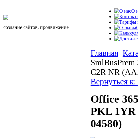
О 
создание сайтов, продвижение
Главная
Кат
SmlBusPrem 
C2R NR (AA
Вернуться к
Office 36
PKL 1YR 
04580)