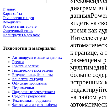
«Рекомендуе
диаграмм вы
Главная
Карта сайта
данныхPower
Технологии и идеи
видеть на св
Веб-дизайн
Реклама в интернете
время как ау
Фирменный стиль
Полиграфия в рекламе
Интеллектуа
автоматическ
Технологии и материалы
к границе, а
Антивирусы и защита данных
размещены р
Брелки
мультимедийн
Бумага и бланки
Графические программы
больше соде
Ежедневники, блокноты
Конверты, тетради
встроенных к
Офисные программы
Переводчики
редактируйте
Подарочные сертификаты
на любом ус
Средства разработки
Текстильная продукция
автоматическ
Фоторамки и фотоальбомы