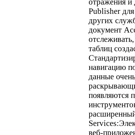
отражения и
Publisher для
других служб
документ Ac
отслеживать
таблиц созда
Стандартизи
навигацию по
данные очень
раскрывающи
появляются п
инструментов
расширенный
Services:Эле
веб-приложен