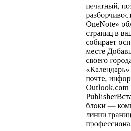
печатный, по
разборчивост
OneNote» обл
страниц в ва
собирает ос
месте Добавь
своего город
«Календарь»
почте, инфор
Outlook.com 
PublisherВст
блоки — комп
линии границ
профессионал