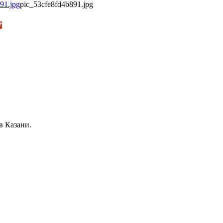
pic_53cfe8fd4b891.jpg
в Казани.