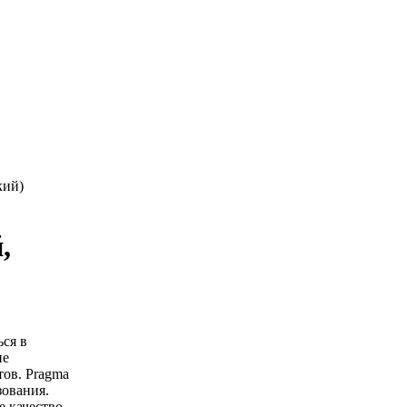
кий)
,
ься в
ие
ов. Pragma
ования.
е качество