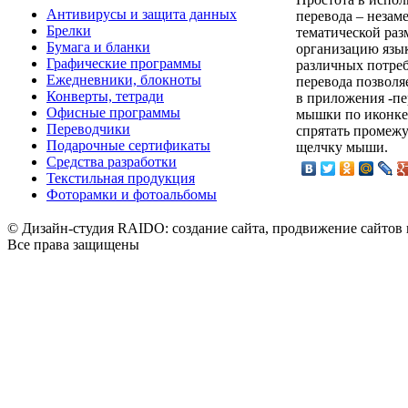
Антивирусы и защита данных
перевода – неза
Брелки
тематической раз
Бумага и бланки
организацию язык
Графические программы
различных потре
Ежедневники, блокноты
перевода позволя
Конверты, тетради
в приложения -пе
Офисные программы
мышки по иконке 
Переводчики
спрятать промежу
Подарочные сертификаты
щелчку мыши.
Средства разработки
Текстильная продукция
Фоторамки и фотоальбомы
© Дизайн-студия RAIDO: создание сайта, продвижение сайтов 
Все права защищены