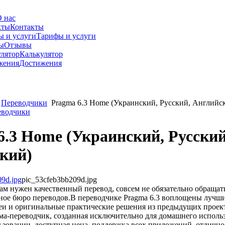
 нас
Контакты
Тарифы и услуги
Отзывы
Калькулятор
Достижения
Переводчики
Pragma 6.3 Home (Украинский, Русский, Английс
еводчики
6.3 Home (Украинский, Русский
кий)
pic_53cfeb3bb209d.jpg
м нужен качественный перевод, совсем не обязательно обращат
ное бюро переводов.В переводчике Pragma 6.3 воплощены лучш
еи и оригинальные практические решения из предыдущих проект
а-переводчик, созданная исключительно для домашнего использ
ьзовании, доступная цена, поддержка всех приложений, отлично