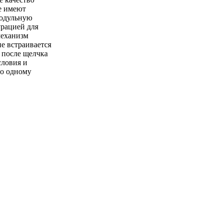
е имеют
модульную
урацией для
механизм
е встраивается
 после щелчка
словия и
по одному