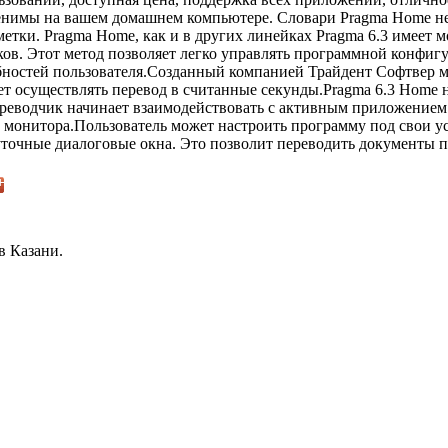
менимы на вашем домашнем компьютере. Словари Pragma Home н
метки. Pragma Home, как и в других линейках Pragma 6.3 имеет 
ов. Этот метод позволяет легко управлять программной конфиг
бностей пользователя.Созданный компанией Трайдент Софтвер 
ет осуществлять перевод в считанные секунды.Pragma 6.3 Home н
реводчик начинает взаимодействовать с активным приложением
монитора.Пользователь может настроить программу под свои у
точные диалоговые окна. Это позволит переводить документы 
в Казани.