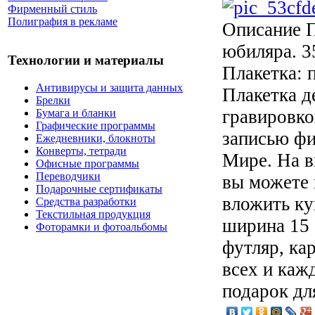
Фирменный стиль
Полиграфия в рекламе
Описание
П
юбиляра. 3
Технологии и материалы
Плакетка: п
Антивирусы и защита данных
Плакетка д
Брелки
гравировко
Бумага и бланки
Графические программы
записью фи
Ежедневники, блокноты
Конверты, тетради
Мире. На в
Офисные программы
Переводчики
вы можете 
Подарочные сертификаты
вложить ку
Средства разработки
Текстильная продукция
ширина 15 
Фоторамки и фотоальбомы
футляр, ка
всех и каж
подарок дл