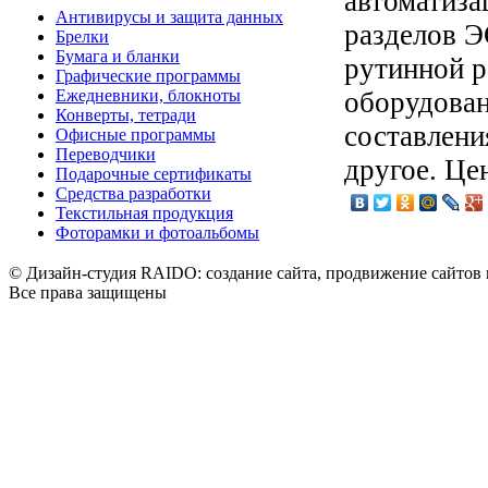
автоматиза
Антивирусы и защита данных
разделов 
Брелки
Бумага и бланки
рутинной р
Графические программы
Ежедневники, блокноты
оборудован
Конверты, тетради
составлени
Офисные программы
Переводчики
другое. Це
Подарочные сертификаты
Средства разработки
Текстильная продукция
Фоторамки и фотоальбомы
© Дизайн-студия RAIDO: создание сайта, продвижение сайтов 
Все права защищены