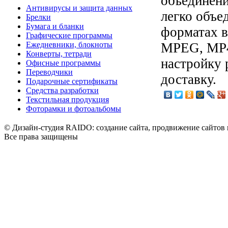
объединени
Антивирусы и защита данных
легко объе
Брелки
Бумага и бланки
форматах в
Графические программы
Ежедневники, блокноты
MPEG, MP4
Конверты, тетради
настройку 
Офисные программы
Переводчики
доставку.
Подарочные сертификаты
Средства разработки
Текстильная продукция
Фоторамки и фотоальбомы
© Дизайн-студия RAIDO: создание сайта, продвижение сайтов 
Все права защищены