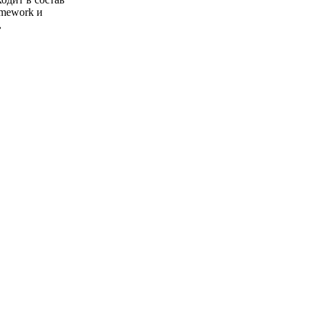
amework и
,