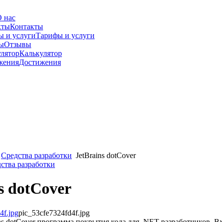
 нас
Контакты
Тарифы и услуги
Отзывы
Калькулятор
Достижения
Средства разработки
JetBrains dotCover
дства разработки
s dotCover
pic_53cfe7324fd4f.jpg
ns dotCover программа покрытия кода для .NET разработчиков. Вх