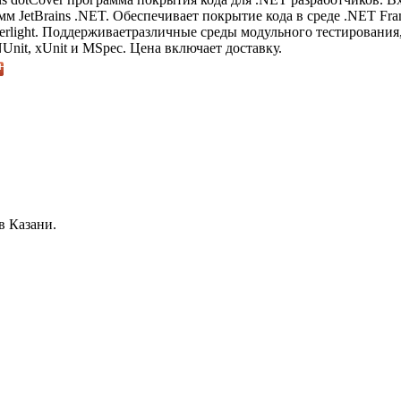
мм JetBrains .NET. Обеспечивает покрытие кода в среде .NET Fr
erlight. Поддерживаетразличные среды модульного тестирования
Unit, xUnit и MSpec. Цена включает доставку.
в Казани.