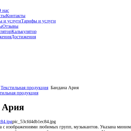
 нас
Контакты
Тарифы и услуги
Отзывы
Калькулятор
Достижения
Текстильная продукция
Бандана Ария
стильная продукция
 Ария
pic_53cfd4db1ec84.jpg
а с изображениями любимых групп, музыкантов. Указана миним