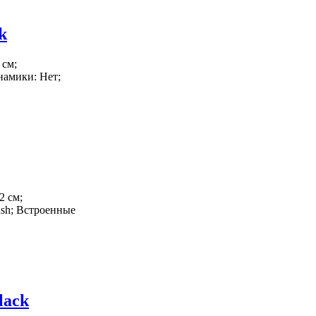
k
 см;
намики: Нет;
2 см;
ash; Встроенные
lack