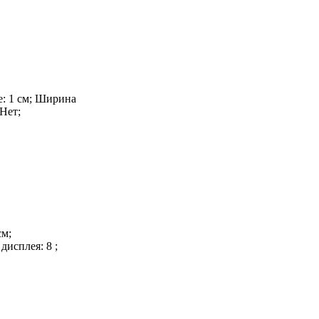
ке: 1 см; Ширина
 Нет;
см;
исплея: 8 ;