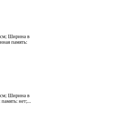
3 см; Ширина в
нная память:
0 см; Ширина в
память: нет;...