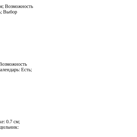
 см; Возможность
ь; Выбор
; Возможность
алендарь: Есть;
е: 0.7 см;
удильник: