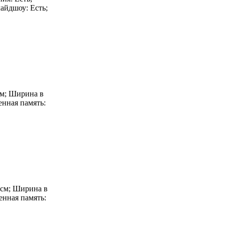
айдшоу: Есть;
 см; Ширина в
енная память:
3 см; Ширина в
енная память: