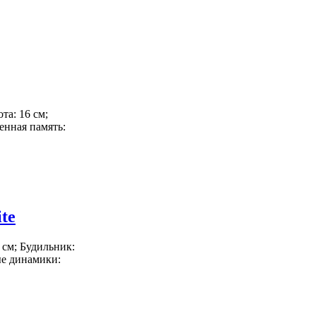
ота: 16 см;
енная память:
te
5 см; Будильник:
ые динамики: