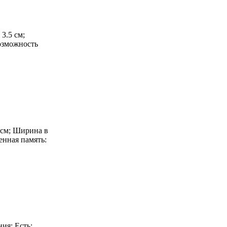
 3.5 см;
Возможность
3 см; Ширина в
енная память:
ния: Есть;